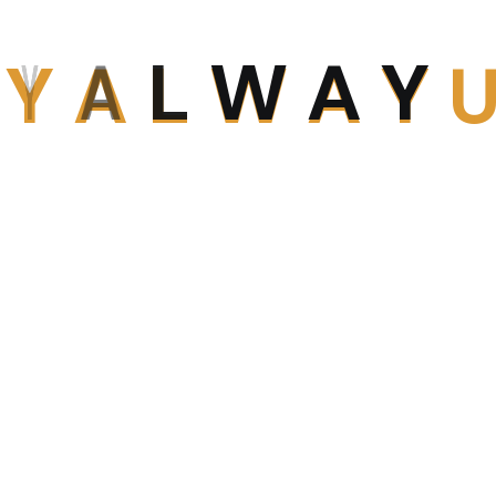
O
Y
A
L
W
A
Y